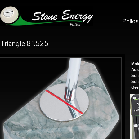
Philo
Triangle 81.525
Mate
Aus
Sch
Scha
Ges