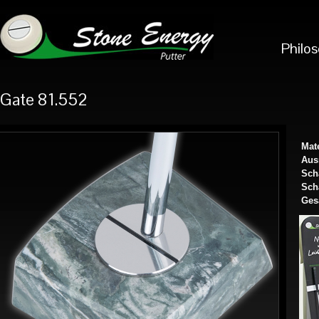
Philo
Gate 81.552
Mate
Aus
Sch
Scha
Ges