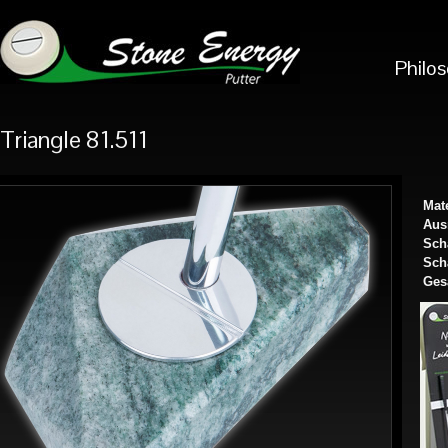
Philo
Triangle 81.511
Mate
Aus
Sch
Scha
Ges