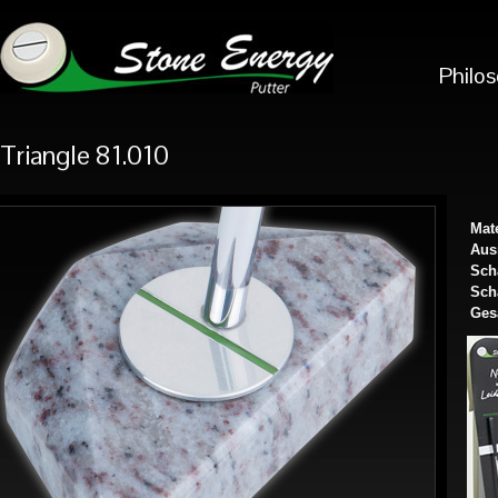
Philo
Triangle 81.010
Mate
Aus
Sch
Scha
Ges